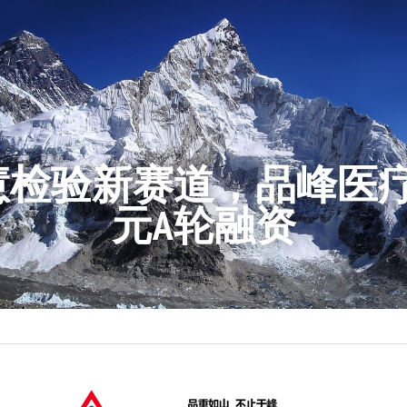
慧检验新赛道，品峰医疗
元A轮融资