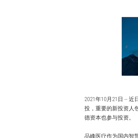
2021
年
10
月
21
日
-- 
近
投，重要的新投资人
德资本也参与投资。
品峰医疗作为国内智