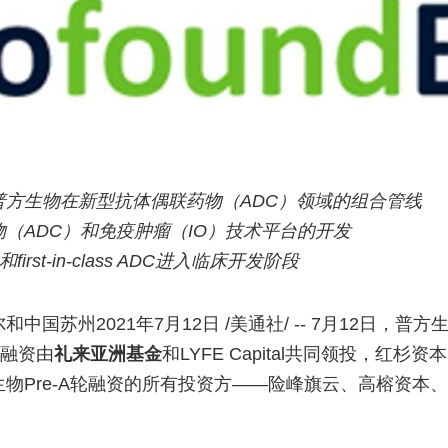
普方生物在新型抗体偶联药物（ADC）领域的组合管线
（ADC）和免疫肿瘤（IO）技术平台的开发
ss和first-in-class ADC进入临床开发阶段
国苏州2021年7月12日 /美通社/ -- 7月12日，普方
轮融资由
礼来亚洲基金
和LYFE Capital共同领投，红
物Pre-A轮融资的所有投资方——险峰旗云、高榕资本