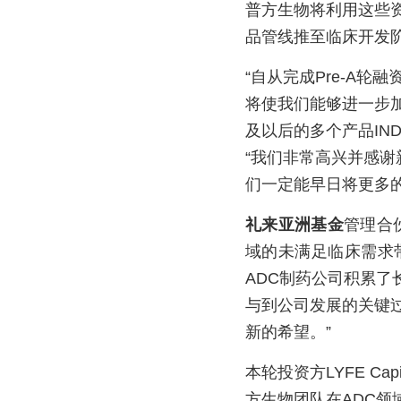
普方生物将利用这些
品管线推至临床开发
“自从完成Pre-A
将使我们能够进一步加
及以后的多个产品IN
“我们非常高兴并感
们一定能早日将更多
礼来亚洲基金
管理合
域的未满足临床需求
ADC制药公司积累了
与到公司发展的关键
新的希望。”
本轮投资方LYFE C
方生物团队在ADC