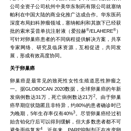
公司全资子公司杭州中美华东制药有限公司就塞纳
帕利在中国大陆的商业化推广达成合作。华东医药
深度布局妇科肿瘤领域，塞纳帕利和其旗下已经获
®
®
批的索米妥昔单抗注射液（爱拉赫
/ELAHERE
）
可针对卵巢癌患者的不同病程提供解决方案，共享
专家网络、研究及临床资源，互相促进，共同发
展，形成有效高度协同。
关于卵巢癌
卵巢癌是最常见的致死性女性生殖道恶性肿瘤之
一。据GLOBOCAN 2020数据，全球卵巢癌的年新
2
发病例数达31万，死亡病例数达21万
。由于卵巢
癌早期症状隐匿且非特异，约80%的患者确诊时已
3
为晚期，5年生存率仅有40%
。尽管卵巢癌经过初
始含铂化疗后可以得到缓解，但大多数患者都不可
4
避免面临复发
。近年来，PARP抑制剂正在改变卵