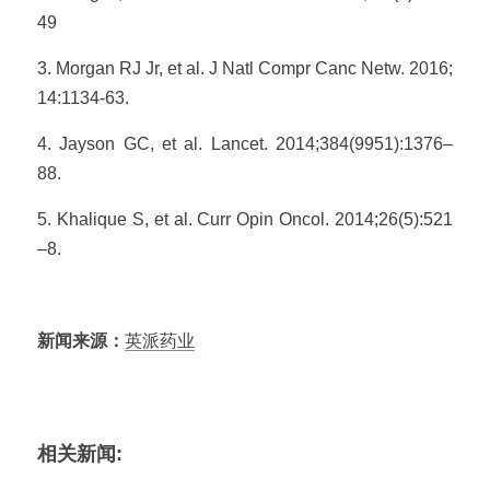
49
3. Morgan RJ Jr, et al. J Natl Compr Canc Netw. 2016; 
14:1134-63.
4. Jayson GC, et al. Lancet. 2014;384(9951):1376–
88.
5. Khalique S, et al. Curr Opin Oncol. 2014;26(5):521
–8.
新闻来源：
英派药业
相关新闻: