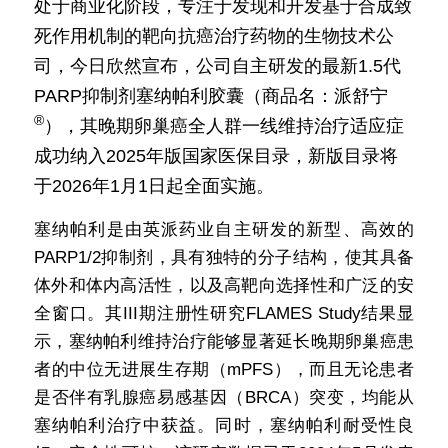
处于商业化阶段，专注于发现和开发基于合成致
死作用机制的靶向抗癌治疗药物的生物技术公
司，今日欣然宣布，公司自主研发的最新1.5代
PARP抑制剂塞纳帕利胶囊（商品名：派舒宁
®
），其晚期卵巢癌全人群一线维持治疗适应症
成功纳入2025年版国家医保目录，新版目录将
于2026年1月1日起全面实施。
塞纳帕利是由英派药业自主研发的新型、高效的
PARP1/2抑制剂，具有独特的分子结构，使其具备
体外和体内高活性，以及高靶向选择性和广泛的安
全窗口。其III期注册性研究FLAMES Study结果显
示，塞纳帕利维持治疗能够显著延长晚期卵巢癌患
者的中位无进展生存期（mPFS），而且无论患者
是否伴有乳腺癌易感基因（BRCA）突变，均能从
塞纳帕利治疗中获益。同时，塞纳帕利耐受性良