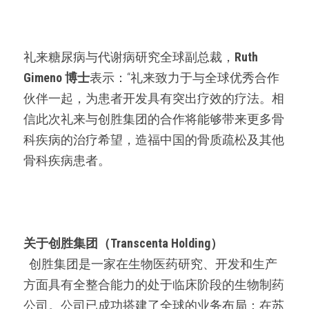
礼来糖尿病与代谢病研究全球副总裁，
Ruth 
Gimeno 博士
表示：“礼来致力于与全球优秀合作
伙伴一起，为患者开发具有突出疗效的疗法。相
信此次礼来与创胜集团的合作将能够带来更多骨
科疾病的治疗希望，造福中国的骨质疏松及其他
骨科疾病患者。
关于创胜集团（Transcenta Holding）
创胜集团是一家在生物医药研究、开发和生产
方面具有全整合能力的处于临床阶段的生物制药
公司。公司已成功搭建了全球的业务布局：在苏