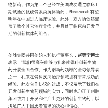
物新药。作为第二个已经在美国成功通过临床 II 
期试验的抗硬骨素类抗体新药，Blosozumab 有望
明年在中国进入临床试验。此外，双方协议还涵
盖了数个其它治疗骨病，并且处于临床前开发早
期的创新抗体药组合。
创胜集团共同创始人和执行董事长，
赵奕宁博士
表示：“我们很高兴能够与礼来就骨科创新生物
药开展全面合作。作为创新药领域的全球领导者
之一，礼来在骨科疾病治疗领域拥有非常成功的
经验。此次合作协议的达成，不仅展示了我们在
开发创新生物药领域的实力，同时也印证了创胜
集团致力于开发和生产出更好的创新生物药，以
满足广大中国患者需求的决心和信心。”