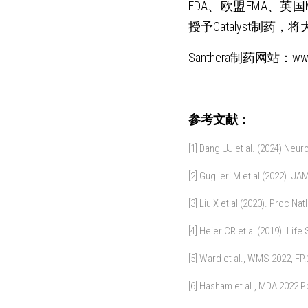
FDA、欧盟EMA、英国
授予Catalyst制
Santhera制药网站：www.
参考文献：
[1] Dang UJ et al. (2024) Ne
[2] Guglieri M et al (2022). 
[3] Liu X et al (2020). Proc 
[4] Heier CR et al (2019). Lif
[5] Ward et al., WMS 2022, FP.
[6] Hasham et al., MDA 2022 P