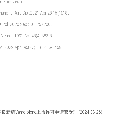
t. 2018;391:451–61.
hanet J Rare Dis .2021 Apr 28;16(1):188.
 Neurol. 2020 Sep 30;11:572006.
ch Neurol. 1991 Apr;48(4):383-8.
JAMA. 2022 Apr 19;327(15):1456-1468.
Vamorolone上市许可申请获受理 (2024-03-26)