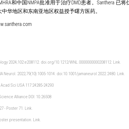
MHRA和中国NMPA批准用于治疗DMD患者。Santhera
药，将大中华地区和东南亚地区权益授予曙方医药。
santhera.com
urology 2024;102:e208112. doi.org/10.1212/WNL.0000000000208112. Link.
JAMA Neurol. 2022;79(10):1005-1014. doi:10.1001/jamaneurol.2022.2480. Link.
Natl Acad Sci USA 117:24285-24293
e Science Alliance DOI: 10.26508
27 - Poster 71. Link.
oster presentation. Link.