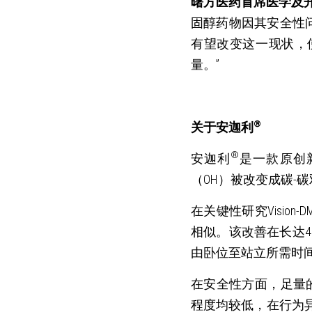
曙方医药首席医学及
固醇药物因其安全性
有望改变这一现状，
量。”
®
关于安迦利
®
安迦利
是一款原创新
（OH）被改变成碳-
在关键性研究Vision-
相似。该改善在长达48
由卧位至站立所需时间
在安全性方面，足量
程度均较低，在行为