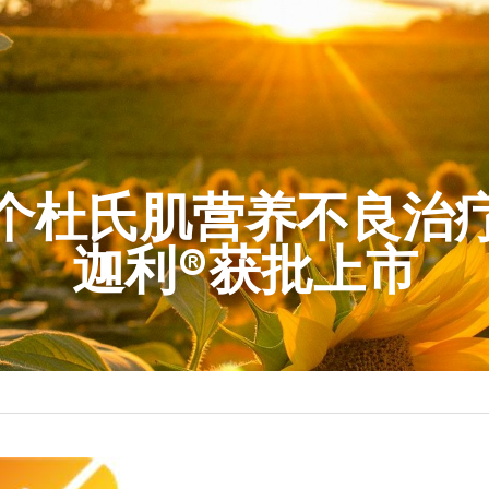
个杜氏肌营养不良治
迦利®获批上市