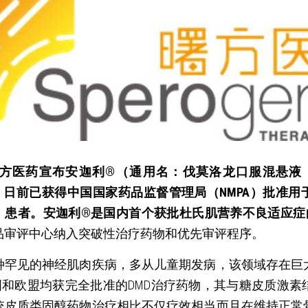
，曙方医药宣布安迦利®（通用名：伐莫洛龙口服混悬液，va
mL/瓶）日前已获得中国国家药品监督管理局（NMPA）批
D）患者。安迦利®是国内首个获批杜氏肌营养不良适应
品审评中心纳入突破性治疗药物和优先审评程序。
种罕见的神经肌肉疾病，多从儿童期发病，该领域存在巨
和欧盟均获完全批准的DMD治疗药物，其与糖皮质激素
统皮质类固醇药物治疗相比不仅疗效相当而且在维持正常