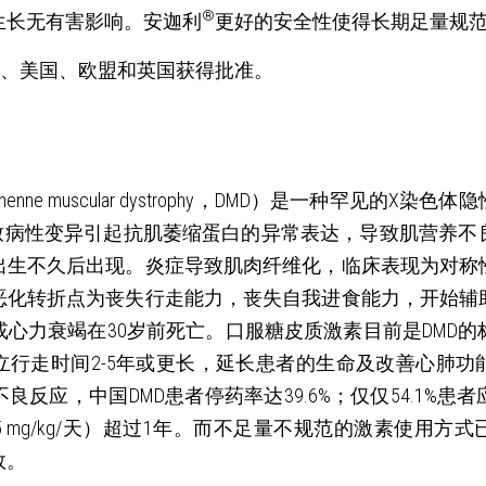
®
生长无有害影响。安迦利
更好的安全性使得长期足量规范
、美国、欧盟和英国获得批准。
nne muscular dystrophy，DMD）是一种罕见的X
的致病性变异引起抗肌萎缩蛋白的异常表达，导致肌营养不
出生不久后出现。炎症导致肌肉纤维化，临床表现为对称
恶化转折点为丧失行走能力，丧失自我进食能力，开始辅
心力衰竭在30岁前死亡。口服糖皮质激素目前是DMD
立行走时间2-5年或更长，延长患者的生命及改善心肺功
良反应，中国DMD患者停药率达39.6%；仅仅54.1%患
0.75 mg/kg/天）超过1年。而不足量不规范的激素使用
效。