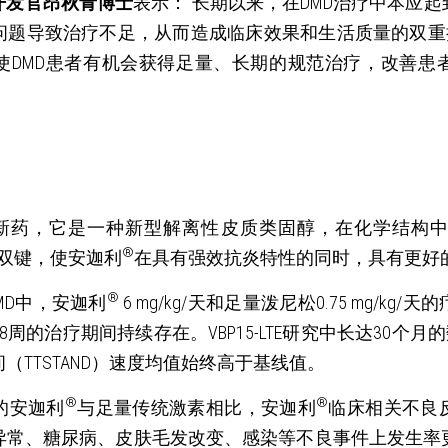
开发官昂秋青博士
表示：“长期以来，在DMD治疗中本应
问题导致治疗不足，从而造成临床效果和生活质量的双重
使DMD患者有机会获得足量、长期的规范治疗，改善患
药，它是一种新型解离性皮质类固醇，在化学结构中的 
®
碳双键，使安迦利
在具有强效抗炎特性的同时，具有更好
®
DMD中，安迦利
 6 mg/kg/天和足量泼尼松0.75 mg/k
周的治疗期间持续存在。VBP15-LTE研究中长达30个
（TTSTAND）速度均值始终高于基线值。
®
®
的安迦利
与足量传统激素相比，安迦利
临床相关不良
异常、糖尿病、皮肤毛发改变、感染等不良事件上发生率