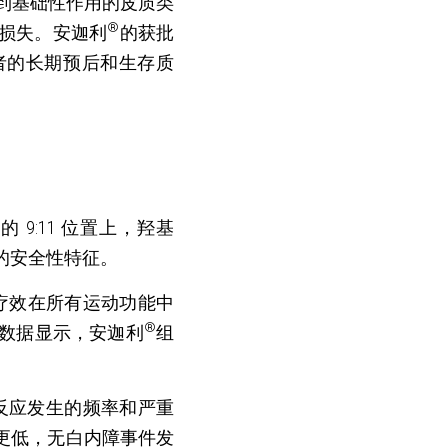
起到基础性作用的皮质类
®
损失。安迦利
的获批
者的长期预后和生存质
9:11 位置上，羟基
的安全性特征。
g/天的疗效在所有运动功能中
®
月的数据显示，安迦利
组
反应发生的频率和严重
更低，无白内障事件发