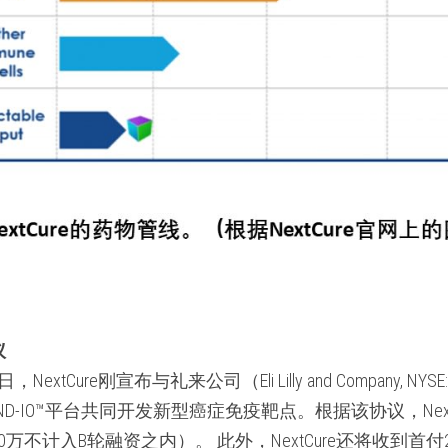
议
xtCure刚宣布与礼来公司（Eli Lilly and Company, N
FIND-IO™平台共同开发新型癌症免疫靶点。根据该协议，Next
0万不计入B轮融资之内）。 此外，NextCure还将收到首付