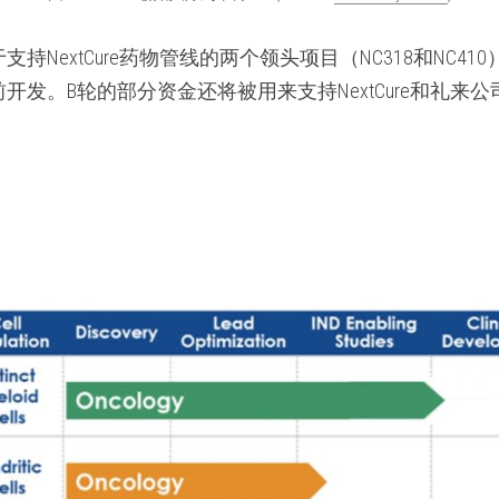
持NextCure药物管线的两个领头项目（NC318和NC4
开发。B轮的部分资金还将被用来支持NextCure和礼来