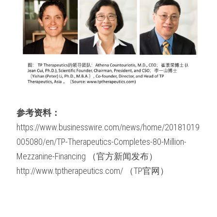
参考资料：
https://www.businesswire.com/news/home/20181019
005080/en/TP-Therapeutics-Completes-80-Million-
Mezzanine-Financing （官方新闻发布）
http://www.tptherapeutics.com/ （TP官网）